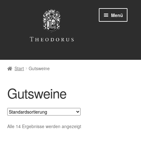
Zur
Zum
Menü
Navigation
Inhalt
springen
springen
Start
Start
Gutsweine
AGB
Gutsweine
Datenschutz
Kasse
Lieferung und Zahlung
Alle 14 Ergebnisse werden angezeigt